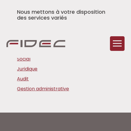
Nous mettons à votre disposition
des services variés
Comptabilité
Aller
Fiscalité
au
contenu
Social
Juridique
Audit
Gestion administrative