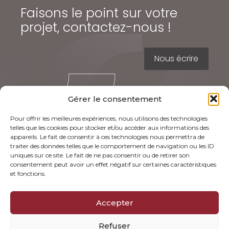
Faisons le point sur votre
projet, contactez-nous !
Nous écrire
Gérer le consentement
Pour offrir les meilleures expériences, nous utilisons des technologies
telles que les cookies pour stocker et/ou accéder aux informations des
appareils. Le fait de consentir à ces technologies nous permettra de
traiter des données telles que le comportement de navigation ou les ID
uniques sur ce site. Le fait de ne pas consentir ou de retirer son
Footer
consentement peut avoir un effet négatif sur certaines caractéristiques
147 Rue Saint-Géry, 46000 CAHORS
Principale
et fonctions.
Accepter
203 Avenue des Etats-Unis, 31200
TOULOUSE
Refuser